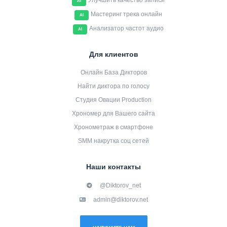
Улучшить качество записи
AI
Мастеринг трека онлайн
AI
Анализатор частот аудио
AI
Для клиентов
Онлайн База Дикторов
Найти диктора по голосу
Студия Овации Production
Хрономер для Вашего сайта
Хронометраж в смартфоне
SMM накрутка соц сетей
Наши контакты
@Diktorov_net
admin@diktorov.net