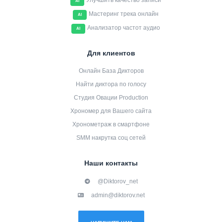
Улучшить качество записи
AI
Мастеринг трека онлайн
AI
Анализатор частот аудио
AI
Для клиентов
Онлайн База Дикторов
Найти диктора по голосу
Студия Овации Production
Хрономер для Вашего сайта
Хронометраж в смартфоне
SMM накрутка соц сетей
Наши контакты
@Diktorov_net
admin@diktorov.net