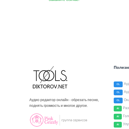
Полезн
Ау
CL
Ау
CL
Аудио редактор онлайн - обрезать песню,
Он
CL
поднять громкость и многое другое.
Раз
AI
Гол
AI
Улу
AI