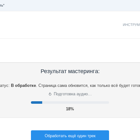
ть"
ИНСТРУМ
Результат мастеринга:
атус:
В обработке
.
Страница сама обновится, как только всё будет гото
⟳
Подготовка аудио…
19%
Обработать ещё один трек