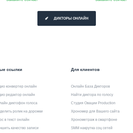
ДИКТОРЫ ОНЛАЙН
ые ссылки
Для клиентов
дио конвертер онлайн
Онлайн База Дикторов
дио редактор онлайн
Найти диктора по голосу
лайн диктофон голоса
Студия Овации Production
делить ролик на дорожки
Хрономер для Вашего сайта
ос в текст онлайн
Хронометраж в смартфоне
чшить качество записи
SMM накрутка соц сетей