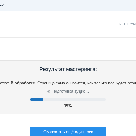
ть"
ИНСТРУМ
Результат мастеринга:
атус:
В обработке
.
Страница сама обновится, как только всё будет гото
Подготовка аудио…
⟳
19%
Обработать ещё один трек