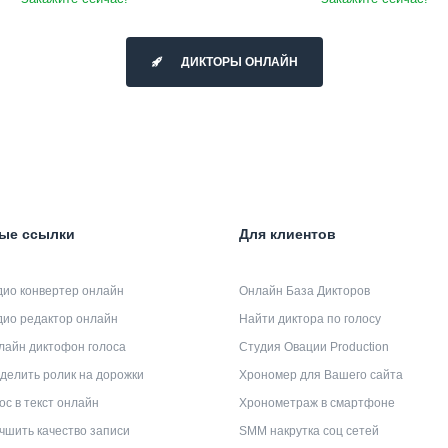
ДИКТОРЫ ОНЛАЙН
ые ссылки
Для клиентов
дио конвертер онлайн
Онлайн База Дикторов
дио редактор онлайн
Найти диктора по голосу
лайн диктофон голоса
Студия Овации Production
делить ролик на дорожки
Хрономер для Вашего сайта
ос в текст онлайн
Хронометраж в смартфоне
чшить качество записи
SMM накрутка соц сетей