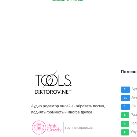
Полезн
Ау
CL
Ау
CL
Аудио редактор онлайн - обрезать песню,
Он
CL
поднять громкость и многое другое.
Раз
AI
Гол
AI
Улу
AI