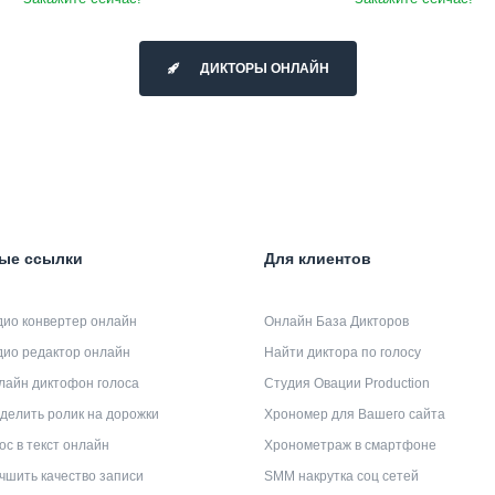
ДИКТОРЫ ОНЛАЙН
ые ссылки
Для клиентов
дио конвертер онлайн
Онлайн База Дикторов
дио редактор онлайн
Найти диктора по голосу
лайн диктофон голоса
Студия Овации Production
делить ролик на дорожки
Хрономер для Вашего сайта
ос в текст онлайн
Хронометраж в смартфоне
чшить качество записи
SMM накрутка соц сетей