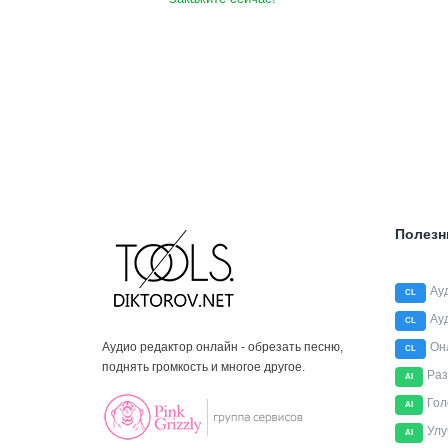
Полезн
Ау
CL
Ау
CL
Аудио редактор онлайн - обрезать песню,
Он
CL
поднять громкость и многое другое.
Раз
AI
Гол
AI
Улу
AI