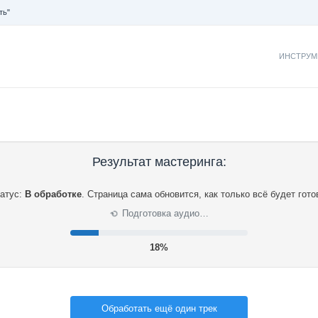
ть"
ИНСТРУМ
Результат мастеринга:
атус:
В обработке
.
Страница сама обновится, как только всё будет гото
Подготовка аудио…
⟳
19%
Обработать ещё один трек