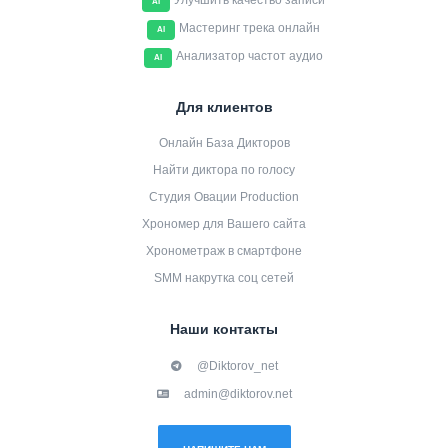
Улучшить качество записи
AI
Мастеринг трека онлайн
AI
Анализатор частот аудио
AI
Для клиентов
Онлайн База Дикторов
Найти диктора по голосу
Студия Овации Production
Хрономер для Вашего сайта
Хронометраж в смартфоне
SMM накрутка соц сетей
Наши контакты
@Diktorov_net
admin@diktorov.net