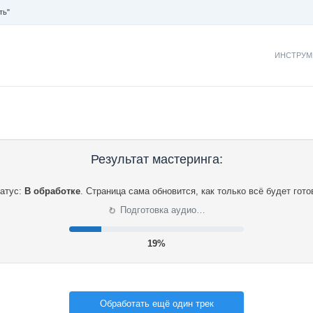
ть"
ИНСТРУМ
Результат мастеринга:
атус:
В обработке
.
Страница сама обновится, как только всё будет гото
⟳
Подготовка аудио…
20%
Обработать ещё один трек