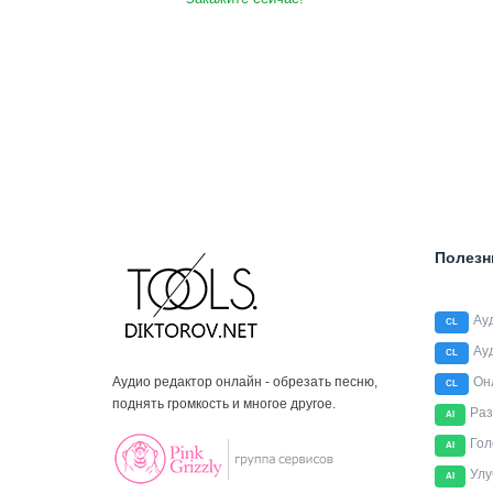
Полезн
Ау
CL
Ау
CL
Аудио редактор онлайн - обрезать песню,
Он
CL
поднять громкость и многое другое.
Раз
AI
Гол
AI
Улу
AI