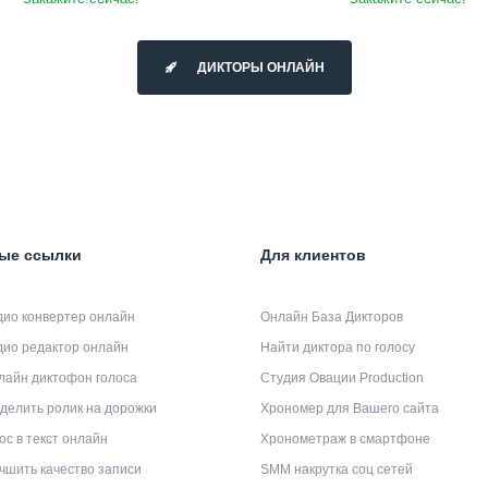
ДИКТОРЫ ОНЛАЙН
ые ссылки
Для клиентов
дио конвертер онлайн
Онлайн База Дикторов
дио редактор онлайн
Найти диктора по голосу
лайн диктофон голоса
Студия Овации Production
делить ролик на дорожки
Хрономер для Вашего сайта
ос в текст онлайн
Хронометраж в смартфоне
чшить качество записи
SMM накрутка соц сетей