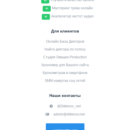
Улучшить качество записи
AI
Мастеринг трека онлайн
AI
Анализатор частот аудио
AI
Для клиентов
Онлайн База Дикторов
Найти диктора по голосу
Студия Овации Production
Хрономер для Вашего сайта
Хронометраж в смартфоне
SMM накрутка соц сетей
Наши контакты
@Diktorov_net
admin@diktorov.net