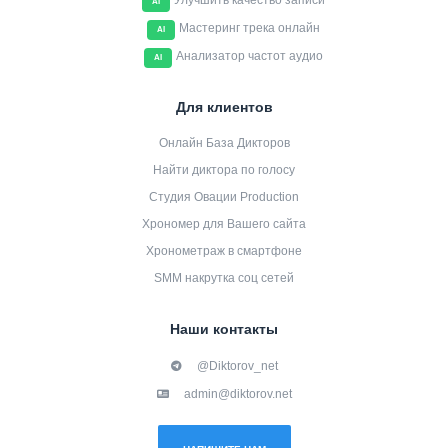
Улучшить качество записи
AI
Мастеринг трека онлайн
AI
Анализатор частот аудио
AI
Для клиентов
Онлайн База Дикторов
Найти диктора по голосу
Студия Овации Production
Хрономер для Вашего сайта
Хронометраж в смартфоне
SMM накрутка соц сетей
Наши контакты
@Diktorov_net
admin@diktorov.net