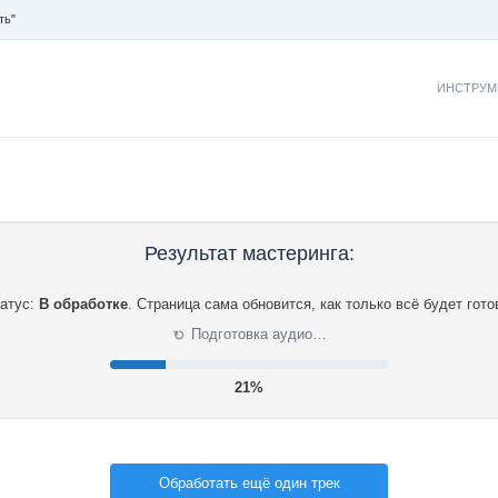
ть"
ИНСТРУМ
Результат мастеринга:
атус:
В обработке
.
Страница сама обновится, как только всё будет гото
⟳
Подготовка аудио…
21%
Обработать ещё один трек