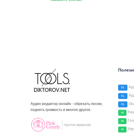
Полезн
Ау
CL
Ау
CL
Аудио редактор онлайн - обрезать песню,
Он
CL
поднять громкость и многое другое.
Раз
AI
Гол
AI
Улу
AI