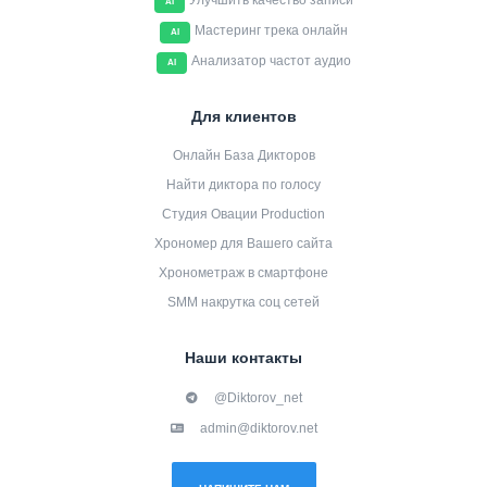
Улучшить качество записи
AI
Мастеринг трека онлайн
AI
Анализатор частот аудио
AI
Для клиентов
Онлайн База Дикторов
Найти диктора по голосу
Студия Овации Production
Хрономер для Вашего сайта
Хронометраж в смартфоне
SMM накрутка соц сетей
Наши контакты
@Diktorov_net
admin@diktorov.net