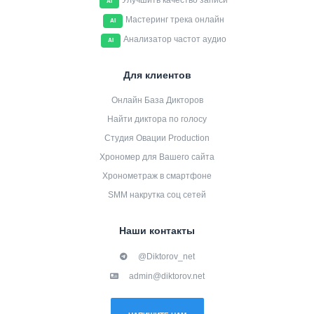
Улучшить качество записи
AI
Мастеринг трека онлайн
AI
Анализатор частот аудио
AI
Для клиентов
Онлайн База Дикторов
Найти диктора по голосу
Студия Овации Production
Хрономер для Вашего сайта
Хронометраж в смартфоне
SMM накрутка соц сетей
Наши контакты
@Diktorov_net
admin@diktorov.net