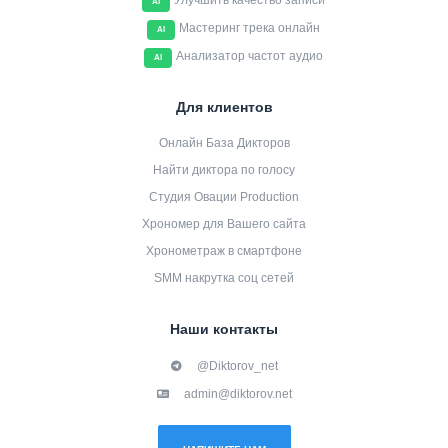
Улучшить качество записи
AI
Мастеринг трека онлайн
AI
Анализатор частот аудио
AI
Для клиентов
Онлайн База Дикторов
Найти диктора по голосу
Студия Овации Production
Хрономер для Вашего сайта
Хронометраж в смартфоне
SMM накрутка соц сетей
Наши контакты
@Diktorov_net
admin@diktorov.net