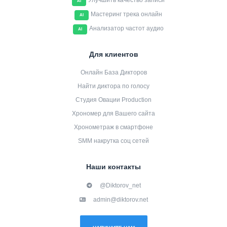
Улучшить качество записи
AI
Мастеринг трека онлайн
AI
Анализатор частот аудио
AI
Для клиентов
Онлайн База Дикторов
Найти диктора по голосу
Студия Овации Production
Хрономер для Вашего сайта
Хронометраж в смартфоне
SMM накрутка соц сетей
Наши контакты
@Diktorov_net
admin@diktorov.net