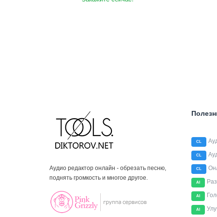
Полезн
Ау
CL
Ау
CL
Аудио редактор онлайн - обрезать песню,
Он
CL
поднять громкость и многое другое.
Раз
AI
Гол
AI
Улу
AI