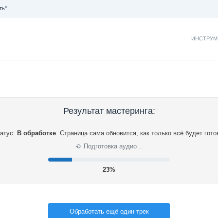
ть"
ИНСТРУМ
Результат мастеринга:
атус:
В обработке
.
Страница сама обновится, как только всё будет гото
Подготовка аудио…
⟳
23%
Обработать ещё один трек