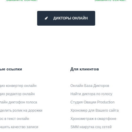
ДИКТОРЫ ОНЛАЙН
ые ссылки
Для клиентов
дио конвертер онлайн
Онлайн База Дикторов
дио редактор онлайн
Найти диктора по голосу
лайн диктофон голоса
Студия Овации Production
делить ролик на дорожки
Хрономер для Вашего сайта
ос в текст онлайн
Хронометраж в смартфоне
чшить качество записи
SMM накрутка соц сетей