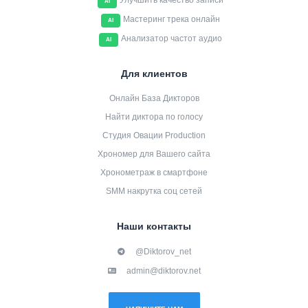
Улучшить качество записи
AI
Мастеринг трека онлайн
AI
Анализатор частот аудио
AI
Для клиентов
Онлайн База Дикторов
Найти диктора по голосу
Студия Овации Production
Хрономер для Вашего сайта
Хронометраж в смартфоне
SMM накрутка соц сетей
Наши контакты
@Diktorov_net
admin@diktorov.net