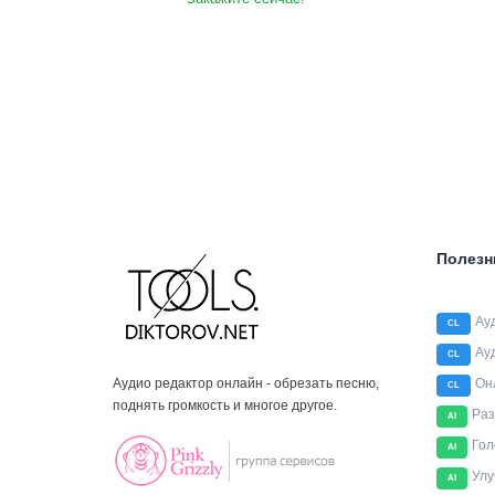
Полезн
Ау
CL
Ау
CL
Аудио редактор онлайн - обрезать песню,
Он
CL
поднять громкость и многое другое.
Раз
AI
Гол
AI
Улу
AI