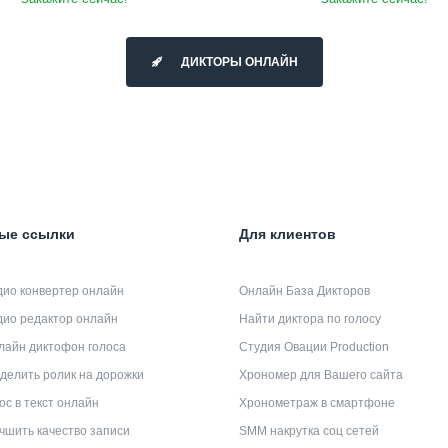
ДИКТОРЫ ОНЛАЙН
ые ссылки
Для клиентов
дио конвертер онлайн
Онлайн База Дикторов
дио редактор онлайн
Найти диктора по голосу
лайн диктофон голоса
Студия Овации Production
делить ролик на дорожки
Хрономер для Вашего сайта
ос в текст онлайн
Хронометраж в смартфоне
чшить качество записи
SMM накрутка соц сетей