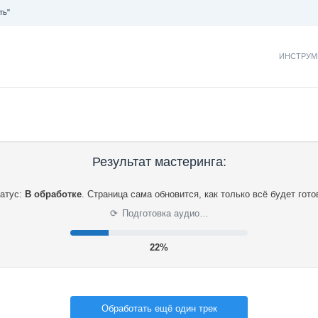
ть"
ИНСТРУМ
Результат мастеринга:
атус:
В обработке
.
Страница сама обновится, как только всё будет гото
Подготовка аудио…
⟳
22%
Обработать ещё один трек