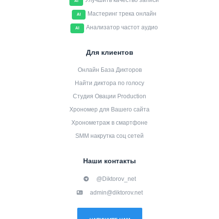
Улучшить качество записи
AI
Мастеринг трека онлайн
AI
Анализатор частот аудио
AI
Для клиентов
Онлайн База Дикторов
Найти диктора по голосу
Студия Овации Production
Хрономер для Вашего сайта
Хронометраж в смартфоне
SMM накрутка соц сетей
Наши контакты
@Diktorov_net
admin@diktorov.net