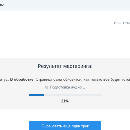
ть"
ИНСТРУМ
Результат мастеринга:
атус:
В обработке
.
Страница сама обновится, как только всё будет гото
⟳
Подготовка аудио…
21%
Обработать ещё один трек