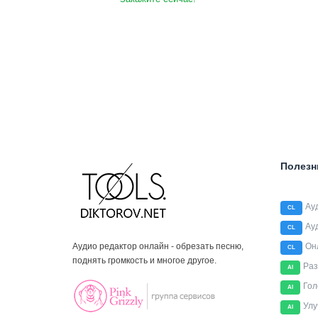
Полезн
Ау
CL
Ау
CL
Аудио редактор онлайн - обрезать песню,
Он
CL
поднять громкость и многое другое.
Раз
AI
Гол
AI
Улу
AI