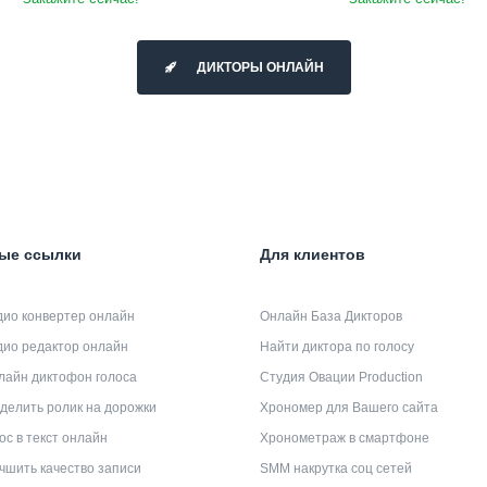
ДИКТОРЫ ОНЛАЙН
ые ссылки
Для клиентов
дио конвертер онлайн
Онлайн База Дикторов
дио редактор онлайн
Найти диктора по голосу
лайн диктофон голоса
Студия Овации Production
делить ролик на дорожки
Хрономер для Вашего сайта
ос в текст онлайн
Хронометраж в смартфоне
чшить качество записи
SMM накрутка соц сетей