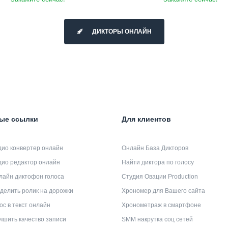
ДИКТОРЫ ОНЛАЙН
ые ссылки
Для клиентов
дио конвертер онлайн
Онлайн База Дикторов
дио редактор онлайн
Найти диктора по голосу
лайн диктофон голоса
Студия Овации Production
делить ролик на дорожки
Хрономер для Вашего сайта
ос в текст онлайн
Хронометраж в смартфоне
чшить качество записи
SMM накрутка соц сетей