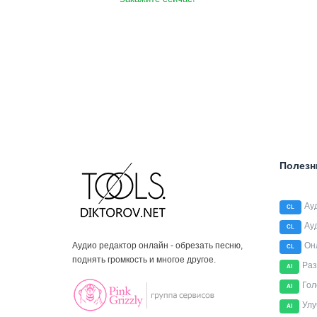
Полезн
Ау
CL
Ау
CL
Аудио редактор онлайн - обрезать песню,
Он
CL
поднять громкость и многое другое.
Раз
AI
Гол
AI
Улу
AI