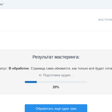
ть"
ИНСТРУМ
Результат мастеринга:
атус:
В обработке
.
Страница сама обновится, как только всё будет гото
Подготовка аудио…
⟳
20%
Обработать ещё один трек