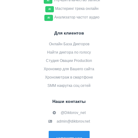
Улучшить качество записи
AI
Мастеринг трека онлайн
AI
Анализатор частот аудио
AI
Для клиентов
Онлайн База Дикторов
Найти диктора по голосу
Студия Овации Production
Хрономер для Вашего сайта
Хронометраж в смартфоне
SMM накрутка соц сетей
Наши контакты
@Diktorov_net
admin@diktorov.net