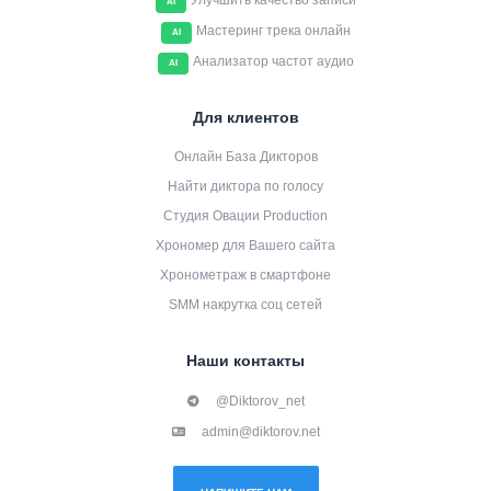
Улучшить качество записи
AI
Мастеринг трека онлайн
AI
Анализатор частот аудио
AI
Для клиентов
Онлайн База Дикторов
Найти диктора по голосу
Студия Овации Production
Хрономер для Вашего сайта
Хронометраж в смартфоне
SMM накрутка соц сетей
Наши контакты
@Diktorov_net
admin@diktorov.net