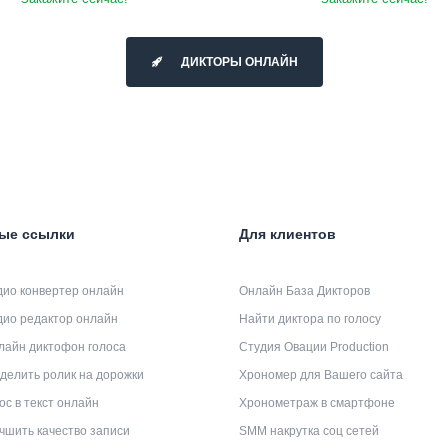
ДИКТОРЫ ОНЛАЙН
ые ссылки
Для клиентов
дио конвертер онлайн
Онлайн База Дикторов
дио редактор онлайн
Найти диктора по голосу
лайн диктофон голоса
Студия Овации Production
делить ролик на дорожки
Хрономер для Вашего сайта
ос в текст онлайн
Хронометраж в смартфоне
чшить качество записи
SMM накрутка соц сетей