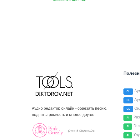
Полезн
Ау
CL
Ау
CL
Аудио редактор онлайн - обрезать песню,
Он
CL
поднять громкость и многое другое.
Раз
AI
Гол
AI
Улу
AI