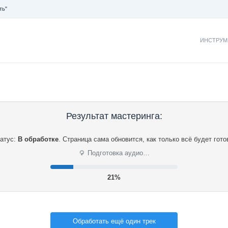
ть"
ИНСТРУМ
Результат мастеринга:
атус:
В обработке
.
Страница сама обновится, как только всё будет гото
⟳
Подготовка аудио…
22%
Обработать ещё один трек