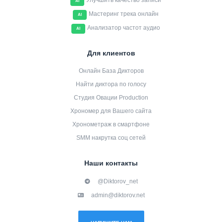
Улучшить качество записи
AI
Мастеринг трека онлайн
AI
Анализатор частот аудио
AI
Для клиентов
Онлайн База Дикторов
Найти диктора по голосу
Студия Овации Production
Хрономер для Вашего сайта
Хронометраж в смартфоне
SMM накрутка соц сетей
Наши контакты
@Diktorov_net
admin@diktorov.net