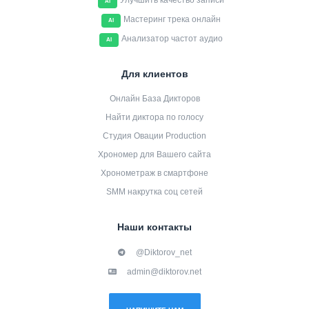
Улучшить качество записи
AI
Мастеринг трека онлайн
AI
Анализатор частот аудио
AI
Для клиентов
Онлайн База Дикторов
Найти диктора по голосу
Студия Овации Production
Хрономер для Вашего сайта
Хронометраж в смартфоне
SMM накрутка соц сетей
Наши контакты
@Diktorov_net
admin@diktorov.net