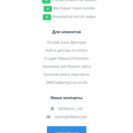
Улучшить качество записи
AI
Мастеринг трека онлайн
AI
Анализатор частот аудио
AI
Для клиентов
Онлайн База Дикторов
Найти диктора по голосу
Студия Овации Production
Хрономер для Вашего сайта
Хронометраж в смартфоне
SMM накрутка соц сетей
Наши контакты
@Diktorov_net
admin@diktorov.net