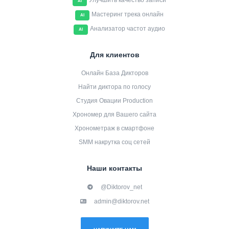
Улучшить качество записи
AI
Мастеринг трека онлайн
AI
Анализатор частот аудио
AI
Для клиентов
Онлайн База Дикторов
Найти диктора по голосу
Студия Овации Production
Хрономер для Вашего сайта
Хронометраж в смартфоне
SMM накрутка соц сетей
Наши контакты
@Diktorov_net
admin@diktorov.net