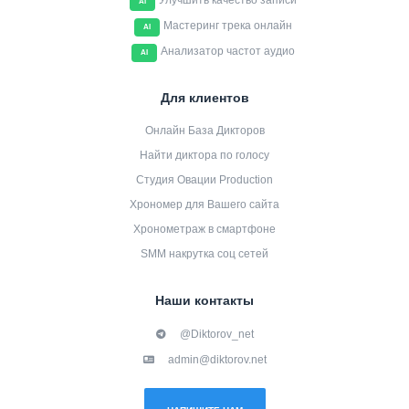
Улучшить качество записи
AI
Мастеринг трека онлайн
AI
Анализатор частот аудио
AI
Для клиентов
Онлайн База Дикторов
Найти диктора по голосу
Студия Овации Production
Хрономер для Вашего сайта
Хронометраж в смартфоне
SMM накрутка соц сетей
Наши контакты
@Diktorov_net
admin@diktorov.net