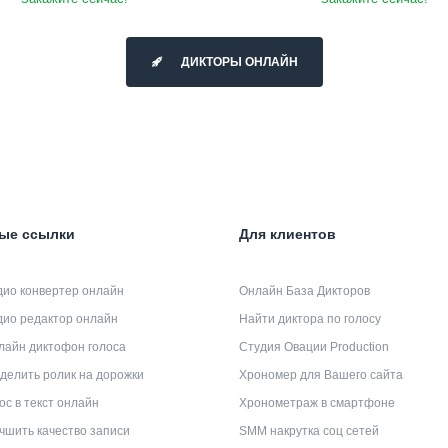
ДИКТОРЫ ОНЛАЙН
ые ссылки
Для клиентов
дио конвертер онлайн
Онлайн База Дикторов
дио редактор онлайн
Найти диктора по голосу
лайн диктофон голоса
Студия Овации Production
делить ролик на дорожки
Хрономер для Вашего сайта
ос в текст онлайн
Хронометраж в смартфоне
чшить качество записи
SMM накрутка соц сетей