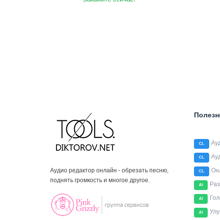
Полезн
Ау
CL
Ау
CL
Аудио редактор онлайн - обрезать песню,
Он
CL
поднять громкость и многое другое.
Раз
AI
Гол
AI
Улу
AI