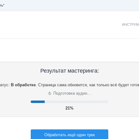
ть"
ИНСТРУМ
Результат мастеринга:
атус:
В обработке
.
Страница сама обновится, как только всё будет гото
⟳
Подготовка аудио…
21%
Обработать ещё один трек