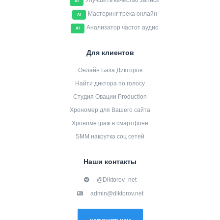
Улучшить качество записи
AI
Мастеринг трека онлайн
AI
Анализатор частот аудио
AI
Для клиентов
Онлайн База Дикторов
Найти диктора по голосу
Студия Овации Production
Хрономер для Вашего сайта
Хронометраж в смартфоне
SMM накрутка соц сетей
Наши контакты
@Diktorov_net
admin@diktorov.net