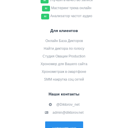
Улучшить качество записи
AI
Мастеринг трека онлайн
AI
Анализатор частот аудио
AI
Для клиентов
Онлайн База Дикторов
Найти диктора по голосу
Студия Овации Production
Хрономер для Вашего сайта
Хронометраж в смартфоне
SMM накрутка соц сетей
Наши контакты
@Diktorov_net
admin@diktorov.net