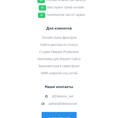
Улучшить качество записи
AI
Мастеринг трека онлайн
AI
Анализатор частот аудио
AI
Для клиентов
Онлайн База Дикторов
Найти диктора по голосу
Студия Овации Production
Хрономер для Вашего сайта
Хронометраж в смартфоне
SMM накрутка соц сетей
Наши контакты
@Diktorov_net
admin@diktorov.net