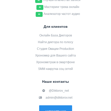
Улучшить качество записи
AI
Мастеринг трека онлайн
AI
Анализатор частот аудио
AI
Для клиентов
Онлайн База Дикторов
Найти диктора по голосу
Студия Овации Production
Хрономер для Вашего сайта
Хронометраж в смартфоне
SMM накрутка соц сетей
Наши контакты
@Diktorov_net
admin@diktorov.net