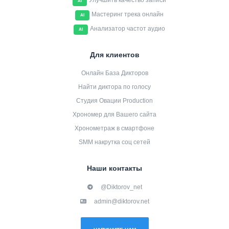
Улучшить качество записи
AI
Мастеринг трека онлайн
AI
Анализатор частот аудио
AI
Для клиентов
Онлайн База Дикторов
Найти диктора по голосу
Студия Овации Production
Хрономер для Вашего сайта
Хронометраж в смартфоне
SMM накрутка соц сетей
Наши контакты
@Diktorov_net
admin@diktorov.net