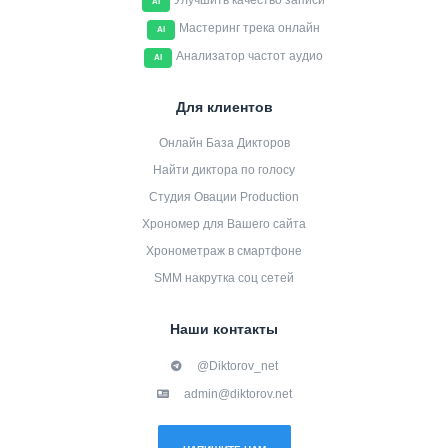
Улучшить качество записи
AI
Мастеринг трека онлайн
AI
Анализатор частот аудио
AI
Для клиентов
Онлайн База Дикторов
Найти диктора по голосу
Студия Овации Production
Хрономер для Вашего сайта
Хронометраж в смартфоне
SMM накрутка соц сетей
Наши контакты
@Diktorov_net
admin@diktorov.net