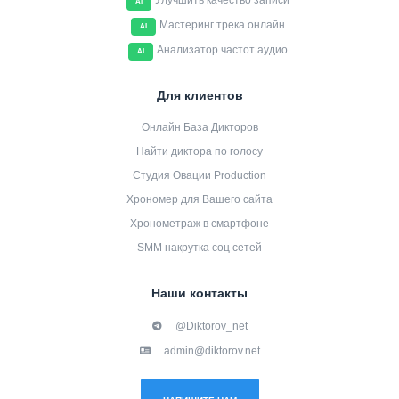
Улучшить качество записи
AI
Мастеринг трека онлайн
AI
Анализатор частот аудио
AI
Для клиентов
Онлайн База Дикторов
Найти диктора по голосу
Студия Овации Production
Хрономер для Вашего сайта
Хронометраж в смартфоне
SMM накрутка соц сетей
Наши контакты
@Diktorov_net
admin@diktorov.net