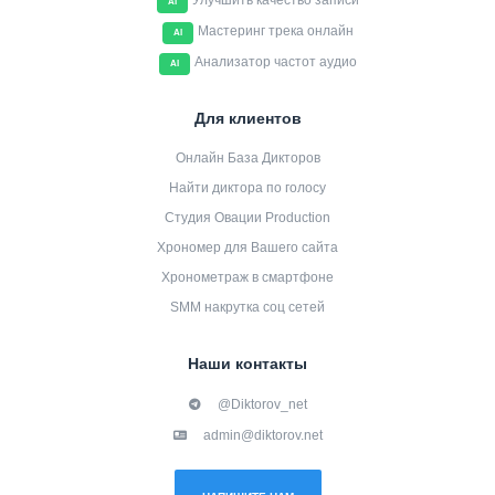
Улучшить качество записи
AI
Мастеринг трека онлайн
AI
Анализатор частот аудио
AI
Для клиентов
Онлайн База Дикторов
Найти диктора по голосу
Студия Овации Production
Хрономер для Вашего сайта
Хронометраж в смартфоне
SMM накрутка соц сетей
Наши контакты
@Diktorov_net
admin@diktorov.net