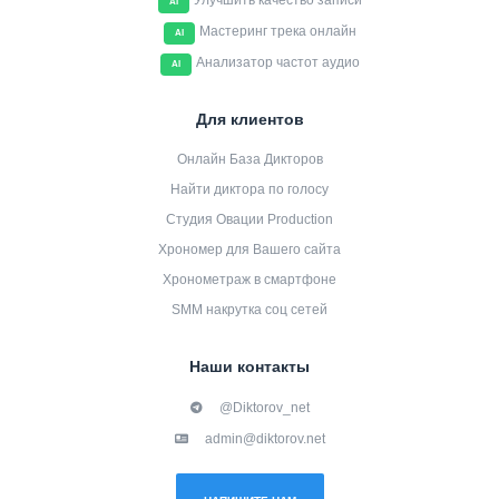
Улучшить качество записи
AI
Мастеринг трека онлайн
AI
Анализатор частот аудио
AI
Для клиентов
Онлайн База Дикторов
Найти диктора по голосу
Студия Овации Production
Хрономер для Вашего сайта
Хронометраж в смартфоне
SMM накрутка соц сетей
Наши контакты
@Diktorov_net
admin@diktorov.net