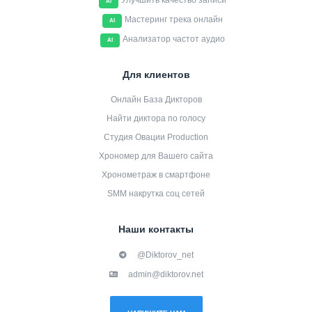
Улучшить качество записи
AI
Мастеринг трека онлайн
AI
Анализатор частот аудио
AI
Для клиентов
Онлайн База Дикторов
Найти диктора по голосу
Студия Овации Production
Хрономер для Вашего сайта
Хронометраж в смартфоне
SMM накрутка соц сетей
Наши контакты
@Diktorov_net
admin@diktorov.net