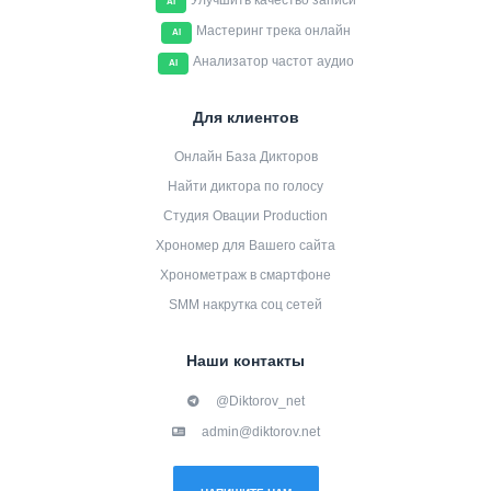
Улучшить качество записи
AI
Мастеринг трека онлайн
AI
Анализатор частот аудио
AI
Для клиентов
Онлайн База Дикторов
Найти диктора по голосу
Студия Овации Production
Хрономер для Вашего сайта
Хронометраж в смартфоне
SMM накрутка соц сетей
Наши контакты
@Diktorov_net
admin@diktorov.net