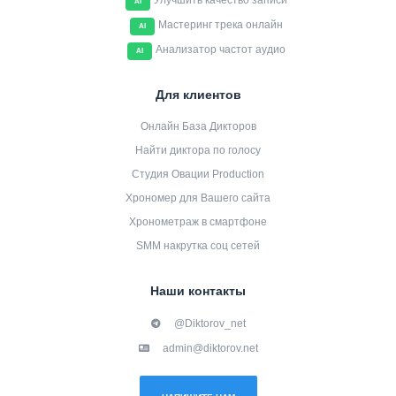
Улучшить качество записи
AI
Мастеринг трека онлайн
AI
Анализатор частот аудио
AI
Для клиентов
Онлайн База Дикторов
Найти диктора по голосу
Студия Овации Production
Хрономер для Вашего сайта
Хронометраж в смартфоне
SMM накрутка соц сетей
Наши контакты
@Diktorov_net
admin@diktorov.net