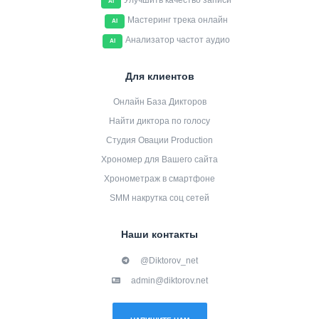
Улучшить качество записи
AI
Мастеринг трека онлайн
AI
Анализатор частот аудио
AI
Для клиентов
Онлайн База Дикторов
Найти диктора по голосу
Студия Овации Production
Хрономер для Вашего сайта
Хронометраж в смартфоне
SMM накрутка соц сетей
Наши контакты
@Diktorov_net
admin@diktorov.net