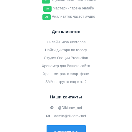
Улучшить качество записи
AI
Мастеринг трека онлайн
AI
Анализатор частот аудио
AI
Для клиентов
Онлайн База Дикторов
Найти диктора по голосу
Студия Овации Production
Хрономер для Вашего сайта
Хронометраж в смартфоне
SMM накрутка соц сетей
Наши контакты
@Diktorov_net
admin@diktorov.net