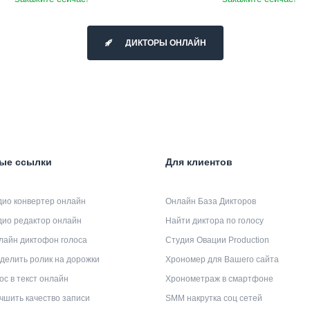
ДИКТОРЫ ОНЛАЙН
ые ссылки
Для клиентов
дио конвертер онлайн
Онлайн База Дикторов
дио редактор онлайн
Найти диктора по голосу
лайн диктофон голоса
Студия Овации Production
делить ролик на дорожки
Хрономер для Вашего сайта
ос в текст онлайн
Хронометраж в смартфоне
чшить качество записи
SMM накрутка соц сетей