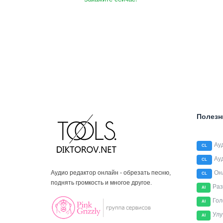
Полезн
Ау
CL
Ау
CL
Аудио редактор онлайн - обрезать песню,
Он
CL
поднять громкость и многое другое.
Раз
AI
Гол
AI
Улу
AI