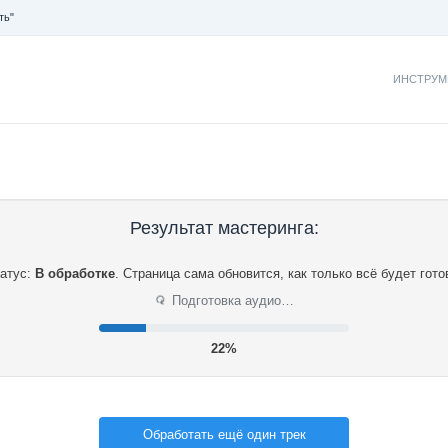
ть"
ИНСТРУМ
Результат мастеринга:
атус:
В обработке
.
Страница сама обновится, как только всё будет гото
⟳
Подготовка аудио…
22%
Обработать ещё один трек