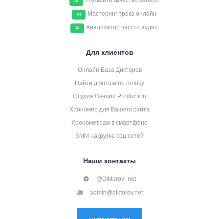
Улучшить качество записи
AI
Мастеринг трека онлайн
AI
Анализатор частот аудио
AI
Для клиентов
Онлайн База Дикторов
Найти диктора по голосу
Студия Овации Production
Хрономер для Вашего сайта
Хронометраж в смартфоне
SMM накрутка соц сетей
Наши контакты
@Diktorov_net
admin@diktorov.net