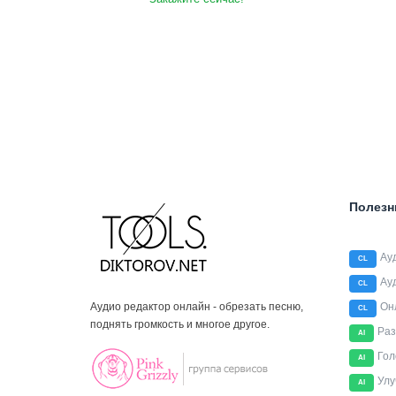
Полезн
Ау
CL
Ау
CL
Аудио редактор онлайн - обрезать песню,
Он
CL
поднять громкость и многое другое.
Раз
AI
Гол
AI
Улу
AI