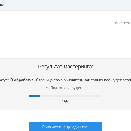
ть"
ИНСТРУМ
Результат мастеринга:
атус:
В обработке
.
Страница сама обновится, как только всё будет гото
⟳
Подготовка аудио…
19%
Обработать ещё один трек