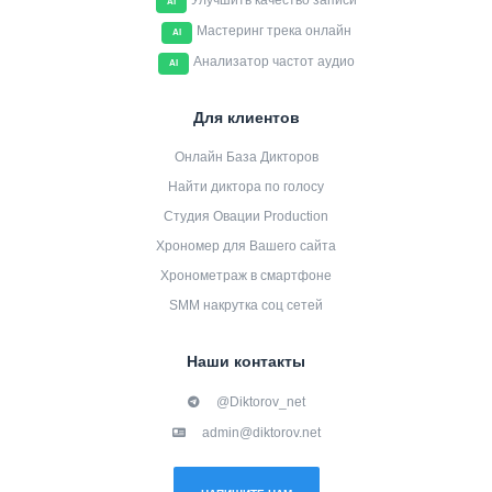
Улучшить качество записи
AI
Мастеринг трека онлайн
AI
Анализатор частот аудио
AI
Для клиентов
Онлайн База Дикторов
Найти диктора по голосу
Студия Овации Production
Хрономер для Вашего сайта
Хронометраж в смартфоне
SMM накрутка соц сетей
Наши контакты
@Diktorov_net
admin@diktorov.net