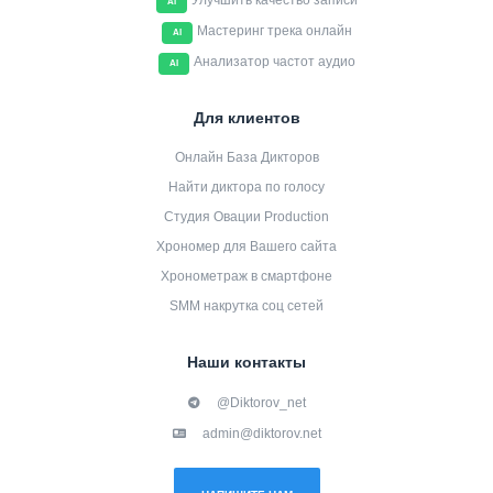
Улучшить качество записи
AI
Мастеринг трека онлайн
AI
Анализатор частот аудио
AI
Для клиентов
Онлайн База Дикторов
Найти диктора по голосу
Студия Овации Production
Хрономер для Вашего сайта
Хронометраж в смартфоне
SMM накрутка соц сетей
Наши контакты
@Diktorov_net
admin@diktorov.net