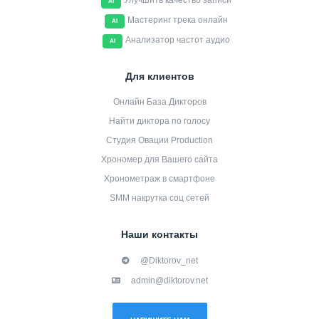
Улучшить качество записи
AI
Мастеринг трека онлайн
AI
Анализатор частот аудио
AI
Для клиентов
Онлайн База Дикторов
Найти диктора по голосу
Студия Овации Production
Хрономер для Вашего сайта
Хронометраж в смартфоне
SMM накрутка соц сетей
Наши контакты
@Diktorov_net
admin@diktorov.net