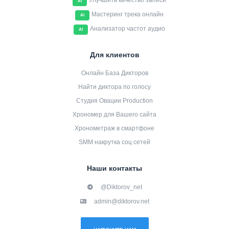
Улучшить качество записи
AI
Мастеринг трека онлайн
AI
Анализатор частот аудио
AI
Для клиентов
Онлайн База Дикторов
Найти диктора по голосу
Студия Овации Production
Хрономер для Вашего сайта
Хронометраж в смартфоне
SMM накрутка соц сетей
Наши контакты
@Diktorov_net
admin@diktorov.net